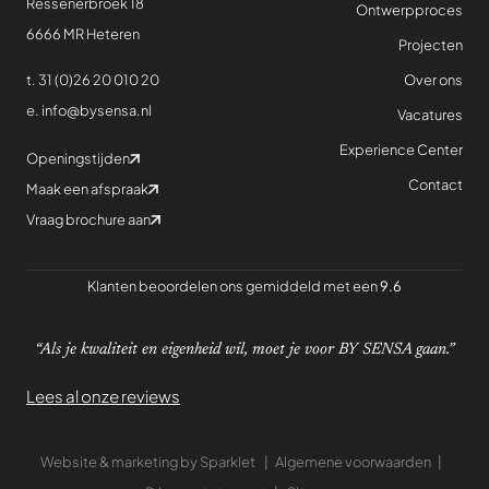
Ressenerbroek 18
Ontwerpproces
6666 MR Heteren
Projecten
Over ons
t.
31 (0)26 20 010 20
e.
info@bysensa.nl
Vacatures
Experience Center
Openingstijden
Contact
Maak een afspraak
Vraag brochure aan
Klanten beoordelen ons gemiddeld met een
9.6
“Als je kwaliteit en eigenheid wil, moet je voor BY SENSA gaan.”
Lees al onze reviews
Website & marketing by Sparklet |
Algemene voorwaarden
|