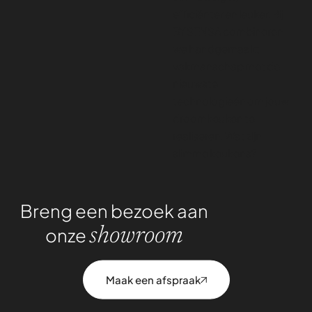
efficiënter en leuker. Bij
BY SENSA combineren
we handgemaakt
vakmanschap met de
nieuwste
technologieën om jouw
droomkeuken te
realiseren. Wat zijn
slimme keukens?
Breng een bezoek aan
onze
showroom
Maak een afspraak