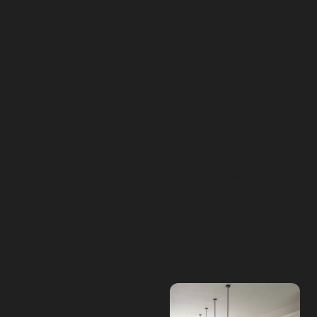
De keukentrends
van 2026
Ronde vormen, zachte
kleuren en slimme
technologie vormen de
keukentrends 2026.
Bekijk alle trends voor
het nieuwe jaar!