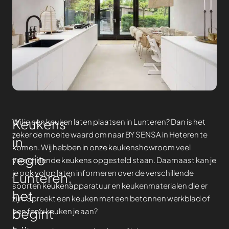
Keukens
Wil je een keuken laten plaatsen in Lunteren? Dan is het
zeker de moeite waard om naar BY SENSA in Heteren te
in
komen. Wij hebben in onze keukenshowroom veel
regio
verschillende keukens opgesteld staan. Daarnaast kan je
je ook volop laten informeren over de verschillende
Lunteren;
soorten keukenapparatuur en keukenmaterialen die er
het
zijn. Spreekt een keuken met een betonnen werkblad of
begint
een fenix keuken je aan?