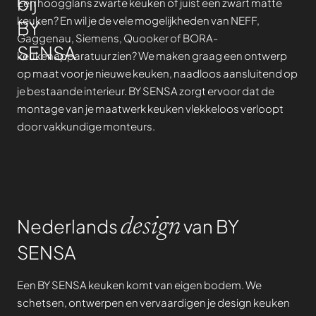
bij
Een hoogglans zwarte keuken of juist een zwart matte
keuken? En wil je de vele mogelijkheden van NEFF,
BY
Gaggenau, Siemens, Quooker of BORA-
SENSA
keukenapparatuur zien? We maken graag een ontwerp
op maat voor je nieuwe keuken, naadloos aansluitend op
je bestaande interieur. BY SENSA zorgt ervoor dat de
montage van je maatwerk keuken vlekkeloos verloopt
door vakkundige monteurs.
Nederlands
van BY
design
SENSA
Een BY SENSA keuken komt van eigen bodem. We
schetsen, ontwerpen en vervaardigen je design keuken