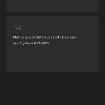
04
Met oog voor details plaatst ons eigen
je keuken.
montageteam
Recente
Alle
artikelen
artikelen