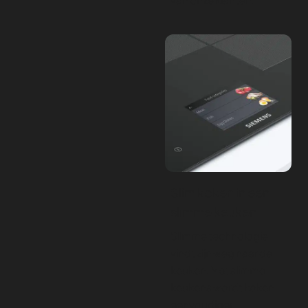
Slim koken in een
slimme keuken
Slimme technologie
vindt zijn weg naar de
keuken. Met slimme
keukens wordt koken
eenvoudiger,