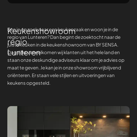
Keukenshowroom
Ben je op zoek naar een keukenzaak en woon je in de
regio van Lunteren? Dan begint de zoektocht naar de
regio
juiste keuken in de keukenshowroom van BY SENSA.
Lunteren
Dagelijks verwelkomen wij klanten uit het hele land en
staan onze deskundige adviseurs klaar om je advies op
maat te geven. Je kan je in onze showroom vrijblijvend
oriënteren. Er staan vele stijlen en uitvoeringen van
keukens opgesteld.