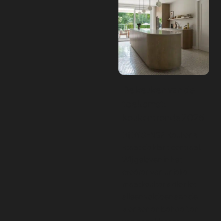
De keuken van de
toekomst:
keukentrends 2025
Bij BY SENSA Keukens
staat de klant centraal.
Wij geloven in het
creëren van unieke
maatkeukens die niet
alleen voldoen aan de
wensen en behoeften
van onze klanten.