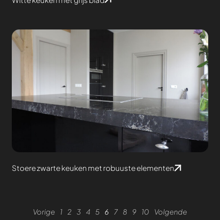
Stoere zwarte keuken met robuuste elementen
Vorige
1
2
3
4
5
6
7
8
9
10
Volgende