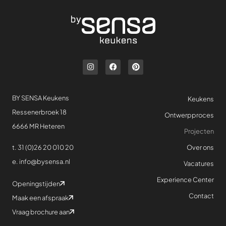
BY SENSA Keukens
Keukens
Ressenerbroek 18
Ontwerpproces
6666 MR Heteren
Projecten
Over ons
t.
31 (0)26 20 010 20
e.
info@bysensa.nl
Vacatures
Experience Center
Openingstijden
Contact
Maak een afspraak
Vraag brochure aan