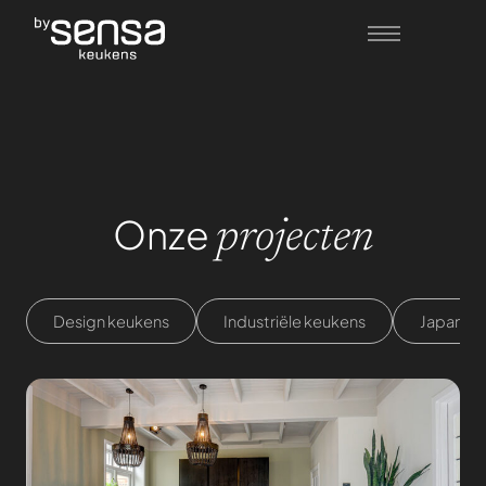
Onze
projecten
Design keukens
Industriële keukens
Japandi 